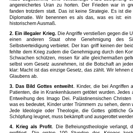
angereichertes
Uran
zu
horten.
Der
Frieden
war
in
gr
fanden
trotzdem
statt.
Das
ist
keine
Strategie.
Es
ist
die
Diplomatie.
Wir
benennen
es
als
das,
was
es
ist:
ein
historischem Ausmaß.
2.
Ein
illegaler
Krieg.
Die 
Angriffe
verstießen
gegen
die
U
einen
anderen
Staat
ohne
Genehmigung
des
S
Selbstverteidigung
verbietet.
Der
Iran
griff
keinen
der
bei
fehlte
dem
Krieg
zudem
die
Genehmigung
durch
den
Kon
Schwachen
schützen,
mssen
für
alle
gleichermaßen
gelt
selbst
vom
Gesetz
ausnehmen,
ist
die
Botschaft
an
jede
klar:
Macht
ist
das
einzige
Gesetz,
das
zählt.
Wir
lehnen
Glaubens ab.
3.
Das
Bild
Gottes
entweiht
.
Kinder,
die
bei
Angriffen
a
Patienten,
die
in
Krankenhäusern
getötet
wurden.
Jedes
Entweihung
des
Imago
Dei.
Palästinensischen
Christen
was
es
bedeutet,
Kinder
unter
Trümmern
zu
sehen,
denn
Jede
Ideologie
oder
Theologie,
die
Gottes
göttliche
G
Schöpfung leugnet, muss bekämpft und ausgerottet werde
4.
Krieg
als
Profit
.
Die
Befreiungstheologie
verlangt,
d
profitiert.
Die
ersten
100
Stunden
des
Krieges
kost