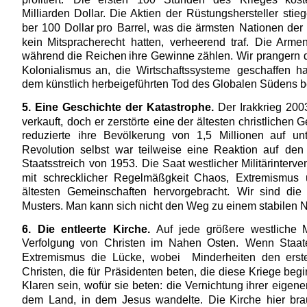
Milliarden
Dollar.
Die
Aktien
der
Rüstungshersteller
stieg
ber
100
Dollar
pro
Barrel,
was
die
ärmsten
Nationen
der
kein
Mitspracherecht
hatten,
verheerend
traf.
Die
Arme
während
die
Reichen
ihre
Gewinne
zählen.
Wir
prangern
Kolonialismus
an,
die
Wirtschaftssysteme
geschaffen
ha
dem künstlich herbeigeführten Tod des Globalen Südens 
5.
Eine
Geschichte
der
Katastrophe.
Der
Irakkrieg
200
verkauft,
doch
er
zerstörte
eine
der
ältesten
christlichen
G
reduzierte
ihre
Bevölkerung
von
1,5
Millionen
auf
un
Revolution
selbst
war
teilweise
eine
Reaktion
auf
den
Staatsstreich
von
1953.
Die
Saat
westlicher
Militärinterve
mit
schrecklicher
Regelmäßgkeit
Chaos,
Extremismus
ältesten
Gemeinschaften
hervorgebracht.
Wir
sind
die
Musters. Man kann sich nicht den Weg zu einem stabilen 
6.
Die
entleerte
Kirche.
Auf
jede
größere
westliche
M
Verfolgung
von
Christen
im
Nahen
Osten.
Wenn
Staat
Extremismus
die
Lücke,
wobei
Minderheiten
den
erst
Christen,
die
für
Präsidenten
beten,
die
diese
Kriege
begi
Klaren
sein,
wofür
sie
beten:
die
Vernichtung
ihrer
eigene
dem
Land,
in
dem
Jesus
wandelte.
Die
Kirche
hier
bra