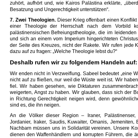
zuhört,
aufhört
und,
wie
Kairos
Palästina
erklärte,
„über
Besatzung und Ungerechtigkeit unterstützen“.
7.
Zwei
Theologien.
Dieser
Krieg
offenbart
einen
Konflikt
einer
Theologie
der
Herrschaft
nach
dem
Vorbild
k
palästinensischen
Befreiungstheologie,
die
im
leidenden
und
sich
an
einem
vom
Imperium
hingerichteten
Christu
der
Seite
des
Kreuzes,
nicht
der
Rakete.
Wir
rufen
jede
K
dazu auf zu fragen: „Welche Theologie lebst du?“
Deshalb rufen wir zu folgendem Handeln auf:
Wir
enden
nicht
in
Verzweiflung.
Sabeel
bedeutet
„eine
W
nicht
auf
zu
fließen,
nur
weil
die
Wüste
weit
ist.
Wir
haben
fiel.
Wir
haben
gesehen,
wie
Diktaturen
zusammenbrach
weigerten,
Angst
zu
haben.
Wir
glauben,
dass
sich
der
B
in
Richtung
Gerechtigkeit
neigen
wird,
denn
gewöhnlich
sind es, die ihn neigen.
An
die
Völker
dieser
Region
–
Iraner,
Palästinenser,
Jordanier,
Iraker,
Saudis,
Kuwaiter,
Omanis,
Jemeniten,
Nachbarn
müssen
uns
in
Solidarität
vereinen.
Unsere
Kon
dienen
den
Waffenhändlern
und
korrupten
Führern,
die
ä