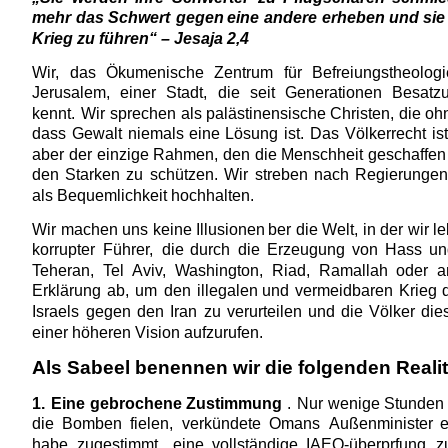
mehr
das
Schwert
gegen
eine
andere
erheben
und
sie
Krieg zu führen“ – Jesaja 2,4
Wir,
das
Ökumenische
Zentrum
für
Befreiungstheologi
Jerusalem,
einer
Stadt,
die
seit
Generationen
Besatz
kennt.
Wir
sprechen
als
palästinensische
Christen,
die
oh
dass
Gewalt
niemals
eine
Lösung
ist.
Das
Völkerrecht
is
aber
der
einzige
Rahmen,
den
die
Menschheit
geschaffen
den
Starken
zu
schützen.
Wir
streben
nach
Regierungen
als Bequemlichkeit hochhalten.
Wir
machen
uns
keine
Illusionen
ber
die
Welt,
in
der
wir
le
korrupter
Führer,
die
durch
die
Erzeugung
von
Hass
un
Teheran,
Tel
Aviv,
Washington,
Riad,
Ramallah
oder
a
Erklärung
ab,
um
den
illegalen
und
vermeidbaren
Krieg
Israels
gegen
den
Iran
zu
verurteilen
und
die
Völker
die
einer höheren Vision aufzurufen.
Als Sabeel benennen wir die folgenden Realit
1.
Eine
gebrochene
Zustimmung
.
Nur
wenige
Stunden
die
Bomben
fielen,
verkündete
Omans
Außenminister
habe
zugestimmt,
eine
vollständige
IAEO-überprfung
z