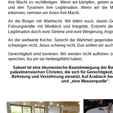
ihre
Macht
zu
rechtfertigen.
Wenn
wir
kämpfen,
geben
w
und
den
Tyrannen
ihre
Legitimation.
Wenn
wir
die
M
erkennen, nehmen wir ihnen ihre Macht.
An
die
Bürger
mit
Wahlrecht:
Wir
bitten
euch,
davon
G
Führungskräfte
mit
Weitblick
und
Integrität.
Entzieht
de
Legitimation durch eure Stimme und eure Weigerung, Angs
An
die
weltweite
Kirche:
Sprecht
die
Wahrheit
gegenübe
schwiegen nicht. Jesus schwieg nicht. Das sollten wir auch 
Gerechtigkeit
wird
kommen.
Wir
werden
nicht
aufhören
z
sprechen, bis wir sie herbeigeführt haben.
Sabeel ist eine ökumenische Basisbewegung der Bef
palästinensischen Christen, die sich für Gerechtigkeit,
Befreiung und Versöhnung einsetzt. Auf Arabisch be
und „eine Wasserquelle“.