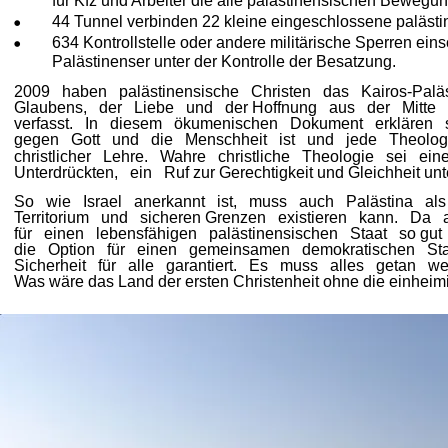
für Kfz und Arbeiter die alle palästinensischen Bewegun
44 Tunnel verbinden 22 kleine eingeschlossene paläst
634 Kontrollstelle oder andere militärische Sperren ein
Palästinenser unter der Kontrolle der Besatzung.
2009   haben   palästinensische   Christen   das   Kairos-Palästi
Glaubens,   der   Liebe   und   der Hoffnung   aus   der   Mitte 
verfasst.   In   diesem   ökumenischen   Dokument   erklären   s
gegen   Gott   und   die   Menschheit   ist   und   jede   Theologie,
christlicher   Lehre.   Wahre   christliche   Theologie   sei   eine
Unterdrückten,   ein   Ruf zur Gerechtigkeit und Gleichheit u
So   wie   Israel   anerkannt   ist,   muss   auch   Palästina   al
Territorium   und   sicheren Grenzen   existieren   kann.   Da  
für   einen   lebensfähigen   palästinensischen   Staat   so gut  
die   Option   für   einen   gemeinsamen   demokratischen   Staat
Sicherheit   für   alle   garantiert.   Es   muss   alles   getan  
Was wäre das Land der ersten Christenheit ohne die einheim