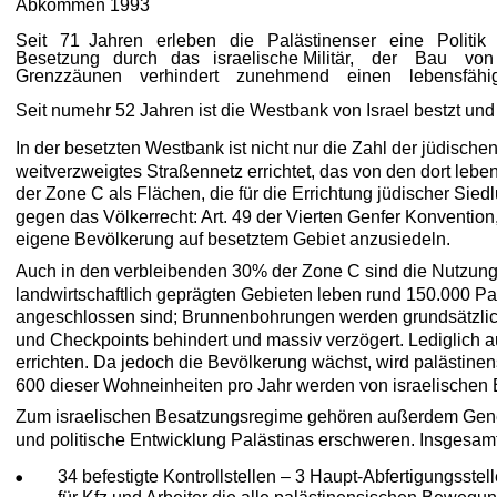
Abkommen
1993
Seit   71  Jahren   erleben   die   Palästinenser   eine   Politik
Besetzung   durch   das   israelische Militär,    der    Bau    von
Grenzzäunen    verhindert    zunehmend    einen    lebensfähi
Seit numehr 52 Jahren ist die Westbank von Israel bestzt und G
In der besetzten Westbank ist nicht nur die Zahl der jüdisch
weitverzweigtes Straßennetz errichtet, das von den dort leb
der Zone C als Flächen, die für die Errichtung jüdischer Sie
gegen das Völkerrecht: Art. 49 der Vierten Genfer Konvention, d
eigene Bevölkerung auf besetztem Gebiet anzusiedeln. 
Auch in den verbleibenden 30% der Zone C sind die Nutzungsm
landwirtschaftlich geprägten Gebieten leben rund 150.000 Pa
angeschlossen sind; Brunnenbohrungen werden grundsätzlic
und Checkpoints behindert und massiv verzögert. Lediglich a
errichten. Da jedoch die Bevölkerung wächst, wird palästin
600 dieser Wohneinheiten pro Jahr werden von israelischen B
Zum israelischen Besatzungsregime gehören außerdem Genehmi
und politische Entwicklung Palästinas erschweren. Insgesamt
34 befestigte Kontrollstellen – 3 Haupt-Abfertigungsstell