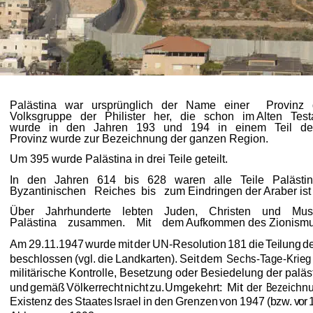
Palästina   war   ursprünglich   der   Name   einer      Provinz   
Volksgruppe   der   Philister   her,   die   schon   im Alten   T
wurde   in   den   Jahren   193   und   194   in   einem   Teil 
Provinz wurde zur Bezeichnung der ganzen Region. 
Um 395 wurde Palästina in drei Teile geteilt. 
In   den   Jahren   614   bis   628   waren   alle   Teile   Paläst
Byzantinischen   Reiches  bis   zum Eindringen der Araber ist
Über    Jahrhunderte    lebten    Juden,    Christen    und    Mus
Palästina    zusammen.    Mit    dem Aufkommen des Zionismu
Am
29.11.1947
wurde
mit
der
UN-Resolution
181
die
Teilung
d
beschlossen
(vgl.
die
Landkarten).
Seit
dem 
Sechs-Tage-Krieg 1
militärische Kontrolle, Besetzung oder Besiedelung der palä
und
gemäß
Völkerrecht
nicht
zu.
Umgekehrt: 
M
i
t
d
e
r
B
e
z
e
i
c
hn
Existenz
des
Staates
Israel
in
den
Grenzen
von
1947
(bzw.
 vor 